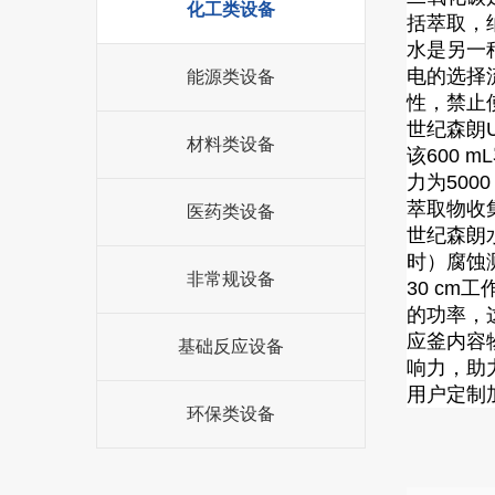
化工类设备
括萃取，
水是另一种
电的选择
能源类设备
性，禁止使
世纪森朗UC
材料类设备
该600 
力为500
萃取物收
医药类设备
世纪森朗
时）腐蚀
非常规设备
30 c
的功率，
应釜内容
基础反应设备
响力，助
用户定制
环保类设备