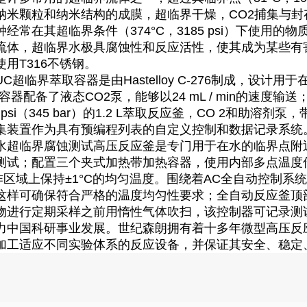
纳米颗粒和纳米结构的成膜，超临界干燥，CO2捕集与封
经常在其超临界条件（374°C，3185 psi）下使用
流体，超临界水极具腐蚀性和反应活性，使其成为某些有
用T316不锈钢。
超临界萃取容器是由Hastelloy C-276制成，设计用于在40
mL容器配备了液态CO2泵，能够以24 mL / min的速
0 psi（345 bar）的1.2 L萃取反应釜，CO 2和
集装置作为具有预编程列表的自定义控制和数据记录系统
水超临界腐蚀测试高压反应釜是专门用于在水的临界点附近
测试；配置三个夹式加热带加热容器，使用内部多点温度
m工作区域上保持±1°C的均匀温度。围绕着AC全自动控制
这样可确保符合严格的温度均匀性要求；全自动反应釜顶
物进行定期采样之前用惰性气体吹扫，该控制器可记录测
力中国科研事业发展。世纪森朗拥有着十多年微型高压反
加工适应不同实验体系的反应设备，并保证其安全、稳定