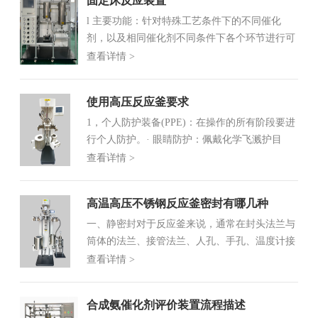
固定床反应装置
池，拉曼高压原位池，拉曼加热反...
l 主要功能：针对特殊工艺条件下的不同催化
剂，以及相同催化剂不同条件下各个环节进行可
行性评估、参数探究、异常排查等。l 系统组
查看详情 >
成：包括配气系统、反应系统、冷却分离系统和
检测控制系统组成。l 配气系统，包括检测仪
使用高压反应釜要求
表、流量控制器、控制旁路和配套...
1，个人防护装备(PPE)：在操作的所有阶段要进
行个人防护。· 眼睛防护：佩戴化学飞溅护目
镜。此外如有爆炸风险，需要戴防冲击全面罩。
查看详情 >
· 皮肤和身体保护: 在操作的所有阶段穿及膝的实
验室服保护身体；必须佩戴隔热手套从烘箱移动
高温高压不锈钢反应釜密封有哪几种
水热釜。此外，实验...
一、静密封对于反应釜来说，通常在封头法兰与
筒体的法兰、接管法兰、人孔、手孔、温度计接
管、视镜、压力表接管等部位泄漏点采用静密
查看详情 >
封，因为密封面是相对静止的。静密封比较好解
决，一般采用不同形式的静密封垫片。 二、动
合成氨催化剂评价装置流程描述
密封 ...