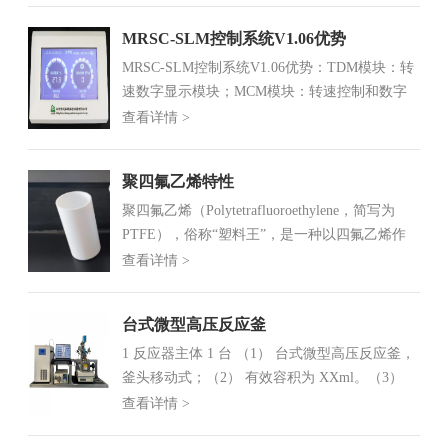
取样分析、多相相行为观察、超临界微粒制备的
MRSC-SLM控制系统V1.06优势
喷雾观察、热力学性质研究、长...
MRSC-SLM控制系统V1.06优势：TDM模块：转
速数字显示模块；MCM模块：转速控制和数字
显示模块；PDM模块：压力数字显示和高压切断
查看详情 >
模块；HTM模块：高温切断保护模块；MTM模
块：搅拌电机电压数字显示模块；SVM模块：电
聚四氟乙烯特性
磁阀自动冷却...
聚四氟乙烯（Polytetrafluoroethylene，简写为
PTFE），俗称“塑料王”，是一种以四氟乙烯作
为单体聚合制得的高分子聚合物，化学式为
查看详情 >
(C2F4)n。聚四氟乙烯特性为：1.耐化学腐蚀——
对大多数化学药品和溶剂，表现出惰性、能...
台式微型高压反应釜
1 反应器主体 1 台 （1） 台式微型高压反应釜，
釜头移动式；（2） 有效容积为 XXml。（3）
设计温度：XX℃；（4） 设计压力：XXMpa；
查看详情 >
（5） 加热方式： 模块电加热， 嵌入式封闭加