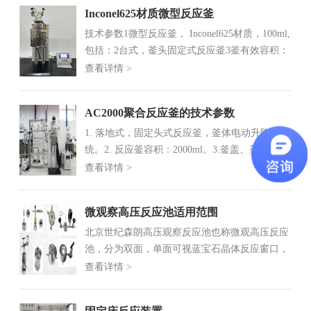
热器， 加热功率 1.2KW（6） 搅拌方...
Inconel625材质微型反应釜
技术参数1微型反应釜， Inconel625材质，100ml,
包括：2台式，釜头固定式反应釜3釜有效容积：
100ml4釜盖、釜体材质、内部构件均为：
查看详情 >
Inconel625材质5复合高温密封垫片，快开卡环式
密封结构，A型双线密封。6设计压力XX...
AC2000聚合反应釜的技术参数
1. 落地式，固定头式反应釜，釜体电动升降系
统。2. 反应釜容积：2000ml。3.釜盖、釜体材
质、内部构件均为：TA2 材质。4搅拌驱动器，
查看详情 >
材质：TA2 材质。5 PTFE 材质密封垫片，快开
卡环式密封结构，A 型双线密封。6 设计压力 ...
微观察高压反应池适用范围
北京世纪森朗高压观察反应池也称微观高压反应
池，分为双面，单面可视蓝宝石晶体反应窗口，
可配置夹套加热或是降温功能，结构分为底部窗
查看详情 >
口光进行，或顶部窗口光源进入。微观察高压反
应池可适用于：高温高压反应池，拉曼高温反应