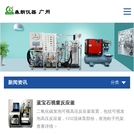
新闻资讯
分类
蓝宝石视窗反应釜
二氧化碳发泡可视高压反应釜装置，包括可视发
泡高压反应釜，CO2流体泵部份，发泡粒子托架
部份，控制系统部份。世纪森朗视窗蓝宝石发泡
查看详情 >
反应釜耐压力、介质可视，用于反应可视研究、